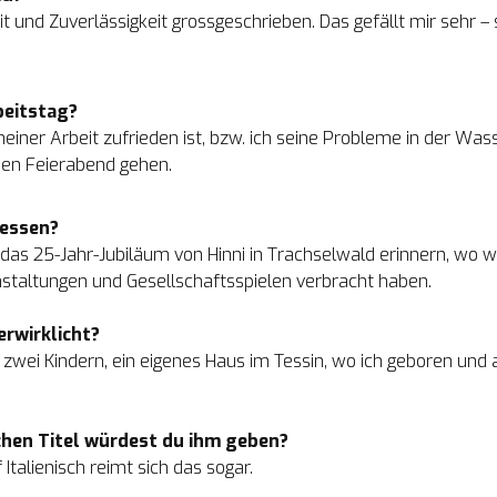
und Zuverlässigkeit grossgeschrieben. Das gefällt mir sehr – sch
beitstag?
iner Arbeit zufrieden ist, bzw. ich seine Probleme in der Wass
 den Feierabend gehen.
gessen?
das 25-Jahr-Jubiläum von Hinni in Trachselwald erinnern, wo w
staltungen und Gesellschaftsspielen verbracht haben.

erwirklicht?
 zwei Kindern, ein eigenes Haus im Tessin, wo ich geboren und
chen Titel würdest du ihm geben?
talienisch reimt sich das sogar.