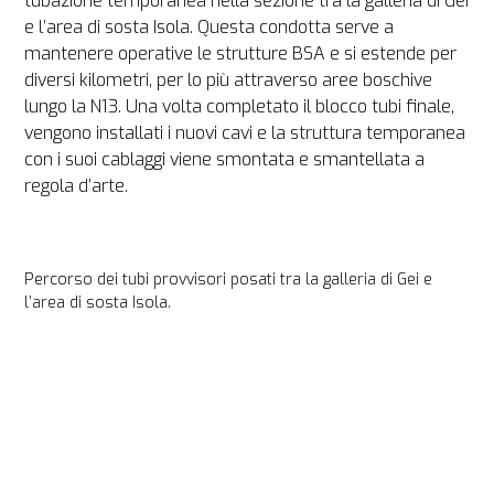
tubazione temporanea nella sezione tra la galleria di Gei 
e l’area di sosta Isola. Questa condotta serve a 
mantenere operative le strutture BSA e si estende per 
diversi kilometri, per lo più attraverso aree boschive 
lungo la N13. Una volta completato il blocco tubi finale, 
vengono installati i nuovi cavi e la struttura temporanea 
con i suoi cablaggi viene smontata e smantellata a 
regola d’arte.
Percorso dei tubi provvisori posati tra la galleria di Gei e 
l’area di sosta Isola.