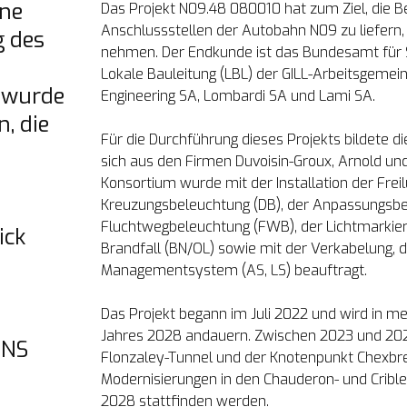
ne 
Das Projekt N09.48 080010 hat zum Ziel, die B
Anschlussstellen der Autobahn N09 zu liefern, z
 des 
nehmen. Der Endkunde ist das Bundesamt für S
Lokale Bauleitung (LBL) der GILL-Arbeitsgemei
wurde 
Engineering SA, Lombardi SA und Lami SA.

, die 
Für die Durchführung dieses Projekts bildete d
sich aus den Firmen Duvoisin-Groux, Arnold u
Konsortium wurde mit der Installation der Freil
Kreuzungsbeleuchtung (DB), der Anpassungsbel
Fluchtwegbeleuchtung (FWB), der Lichtmarkier
ck 
Brandfall (BN/OL) sowie mit der Verkabelung, 
Managementsystem (AS, LS) beauftragt.

Das Projekt begann im Juli 2022 und wird in me
Jahres 2028 andauern. Zwischen 2023 und 2025 
NS 
Flonzaley-Tunnel und der Knotenpunkt Chexbre
Modernisierungen in den Chauderon- und Crible
2028 stattfinden werden.